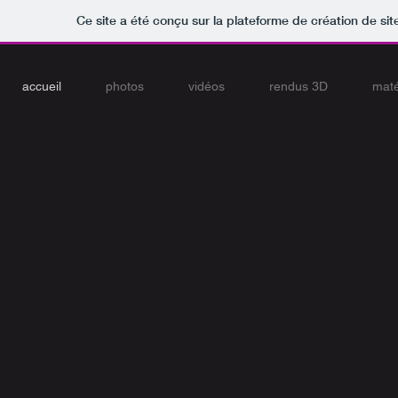
Ce site a été conçu sur la plateforme de création de sit
accueil
photos
vidéos
rendus 3D
maté
Arth