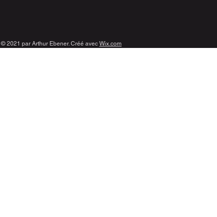
© 2021 par Arthur Ebener
. Créé avec
Wix.com